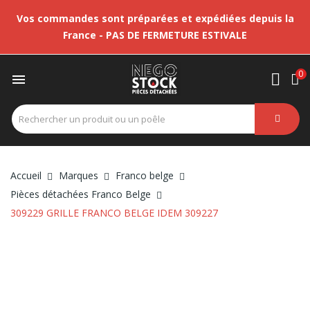
Vos commandes sont préparées et expédiées depuis la
France - PAS DE FERMETURE ESTIVALE
0

Accueil
Marques
Franco belge
Pièces détachées Franco Belge
309229 GRILLE FRANCO BELGE IDEM 309227