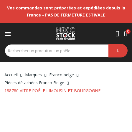
Vos commandes sont préparées et expédiées depuis la
France - PAS DE FERMETURE ESTIVALE
0

Accueil
Marques
Franco belge
Pièces détachées Franco Belge
188780 VITRE POÊLE LIMOUSIN ET BOURGOGNE