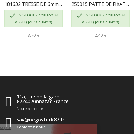
181632 TRESSE DE 6mm 1.32 ML FRANCO BELGE
259015 PATTE DE FIXATION VITRE FRANCO BELGE


EN STOCK - livraison 24
EN STOCK - livraison 24
à 72H ( Jours ouvrés)
à 72H ( Jours ouvrés)
8,70 €
2,40 €
11a, rue de la gare
87240 Ambazac France
Notre adresse
sav@negostock87.fr
Contactez-nous