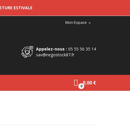
METURE ESTIVALE
Mon Espace
expand_more
Appelez-nous :
05 55 56 35 14
sav@negostock87.fr
0,00 €
0