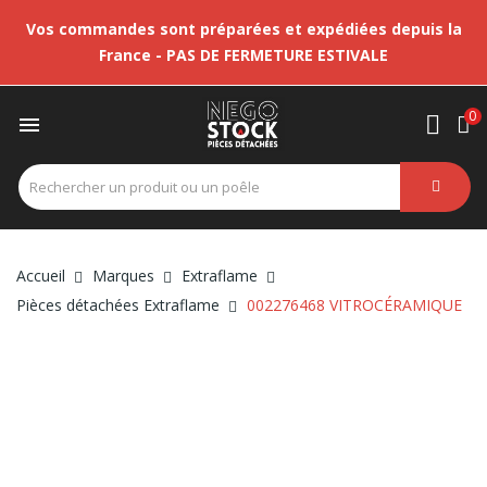
Vos commandes sont préparées et expédiées depuis la
France - PAS DE FERMETURE ESTIVALE
0

Accueil
Marques
Extraflame
Pièces détachées Extraflame
002276468 VITROCÉRAMIQUE