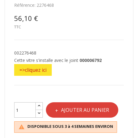
Référence:
2276468
56,10 €
TTC
002276468
Cette vitre s'installe avec le joint
000006792
=>cliquez ici
AJOUTER AU PANIER
DISPONIBLE SOUS 3 à 4 SEMAINES ENVIRON
