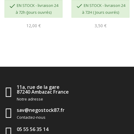


EN STOCK - livraison 24
EN STOCK - livraison 24
à 72h (Jours ouvrés)
à 72H ( Jours ouvrés)
12,00 €
3,50 €
11a, rue de la gare
87240 Ambazac France
Notre adresse
sav@negostock87.fr
Contactez-nous
05 55 56 35 14