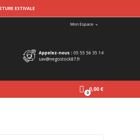
METURE ESTIVALE
Mon Espace
expand_more
Appelez-nous :
05 55 56 35 14
sav@negostock87.fr
0,00 €
0