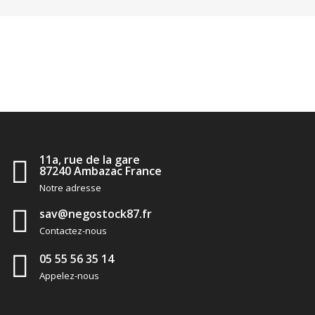
11a, rue de la gare
87240 Ambazac France
Notre adresse
sav@negostock87.fr
Contactez-nous
05 55 56 35 14
Appelez-nous