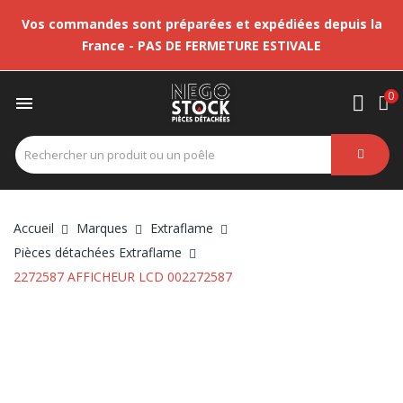
Vos commandes sont préparées et expédiées depuis la
France - PAS DE FERMETURE ESTIVALE
0

Accueil
Marques
Extraflame
Pièces détachées Extraflame
2272587 AFFICHEUR LCD 002272587