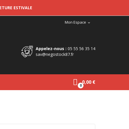
METURE ESTIVALE
Mon Espace
expand_more
Appelez-nous :
05 55 56 35 14
sav@negostock87.fr
0,00 €
0