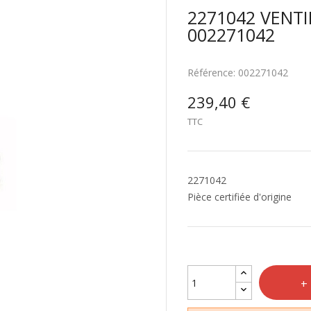
2271042 VENT
002271042
Référence:
002271042
239,40 €
TTC
2271042
Pièce certifiée d'origine