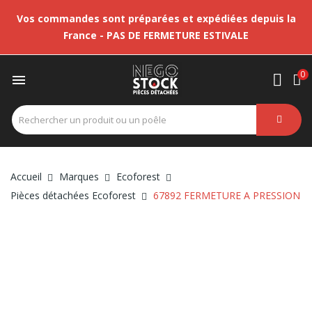
Vos commandes sont préparées et expédiées depuis la
France - PAS DE FERMETURE ESTIVALE
0

Accueil
Marques
Ecoforest
Pièces détachées Ecoforest
67892 FERMETURE A PRESSION