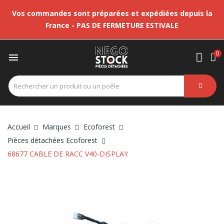
Vos commandes sont préparées et expédiées depuis la
France - PAS DE FERMETURE ESTIVALE
0

Accueil
Marques
Ecoforest
Pièces détachées Ecoforest
68677 CABLE DE RACC V40-DISPLAY