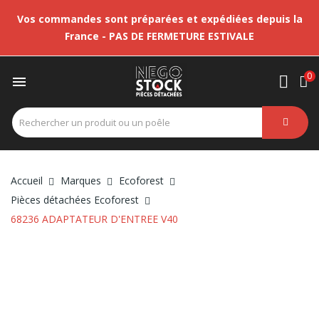
Vos commandes sont préparées et expédiées depuis la
France - PAS DE FERMETURE ESTIVALE
0

Accueil
Marques
Ecoforest
Pièces détachées Ecoforest
68236 ADAPTATEUR D'ENTREE V40