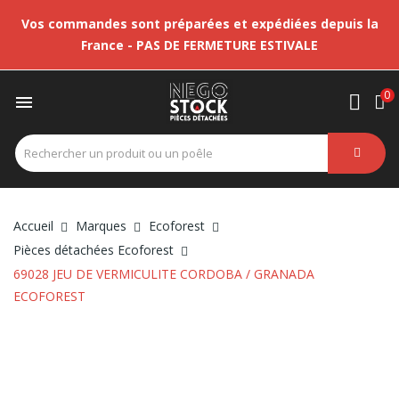
Vos commandes sont préparées et expédiées depuis la
France - PAS DE FERMETURE ESTIVALE
0

Accueil
Marques
Ecoforest
Pièces détachées Ecoforest
69028 JEU DE VERMICULITE CORDOBA / GRANADA
ECOFOREST