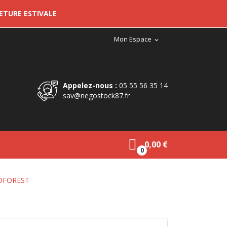
METURE ESTIVALE
Mon Espace
expand_more
Appelez-nous :
05 55 56 35 14
sav@negostock87.fr
0,00 €
0
OFOREST