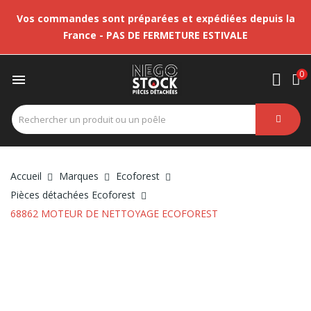
Vos commandes sont préparées et expédiées depuis la
France - PAS DE FERMETURE ESTIVALE
0

Accueil
Marques
Ecoforest
Pièces détachées Ecoforest
68862 MOTEUR DE NETTOYAGE ECOFOREST