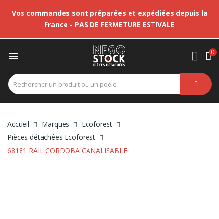
Vos commandes sont préparées et expédiées depuis la
France - PAS DE FERMETURE ESTIVALE
0

Accueil
Marques
Ecoforest
Pièces détachées Ecoforest
68181 RAIL CORDOBA CANALISABLE