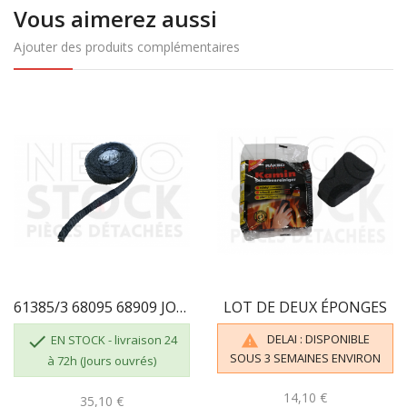
Vous aimerez aussi
Ajouter des produits complémentaires
61385/3 68095 68909 JOINT ADHÉSIF 3 M PLAT...
LOT DE DEUX ÉPONGES

DELAI : DISPONIBLE

EN STOCK - livraison 24
SOUS 3 SEMAINES ENVIRON
à 72h (Jours ouvrés)
14,10 €
35,10 €