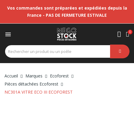
Vos commandes sont préparées et expédiées depuis la
France - PAS DE FERMETURE ESTIVALE
0

Accueil
Marques
Ecoforest
Pièces détachées Ecoforest
NC301A VITRE ECO III ECOFOREST