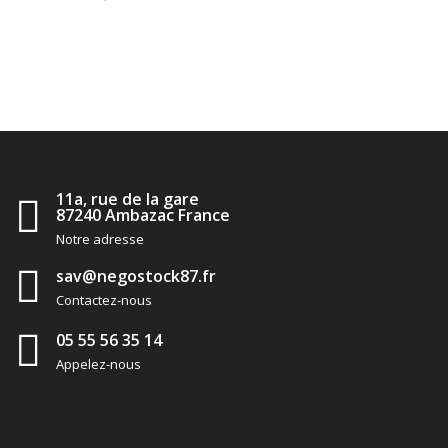
11a, rue de la gare
87240 Ambazac France
Notre adresse
sav@negostock87.fr
Contactez-nous
05 55 56 35 14
Appelez-nous