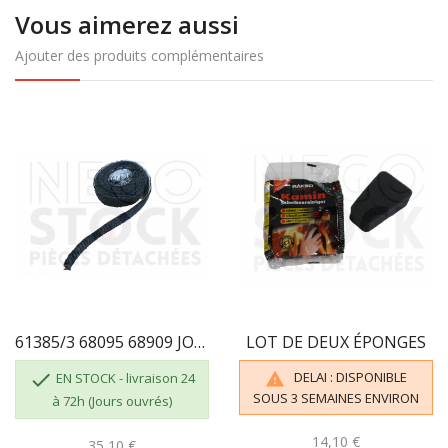
Vous aimerez aussi
Ajouter des produits complémentaires
61385/3 68095 68909 JOINT ADHÉSIF 3 M PLAT...
LOT DE DEUX ÉPONGES

DELAI : DISPONIBLE

EN STOCK - livraison 24
SOUS 3 SEMAINES ENVIRON
à 72h (Jours ouvrés)
14,10 €
35,10 €