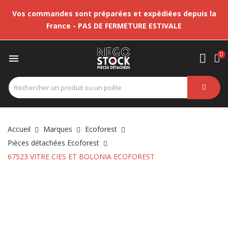
Vos commandes sont préparées et expédiées depuis la
France - PAS DE FERMETURE ESTIVALE
0

Accueil
Marques
Ecoforest
Pièces détachées Ecoforest
67523 VITRE CIES ET BOLONIA ECOFOREST