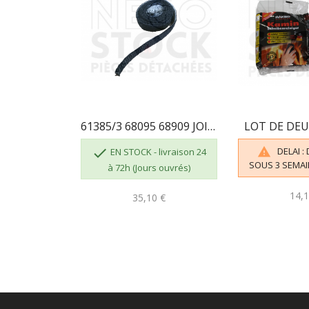
61385/3 68095 68909 JOINT ADHÉSIF 3 M PLAT...
LOT DE DE

DELAI :

EN STOCK - livraison 24
SOUS 3 SEMAI
à 72h (Jours ouvrés)
14,1
35,10 €