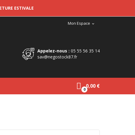
METURE ESTIVALE
Mon Espace
expand_more
Appelez-nous :
05 55 56 35 14
sav@negostock87.fr
0,00 €
0