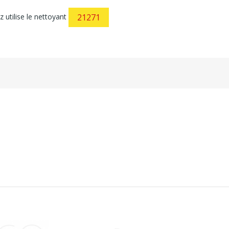
z utilise le nettoyant
21271