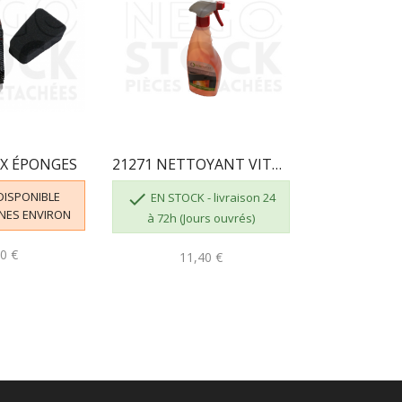
UX ÉPONGES
21271 NETTOYANT VITRE ECOFOREST
 DISPONIBLE

EN STOCK - livraison 24
NES ENVIRON
à 72h (Jours ouvrés)
0 €
11,40 €