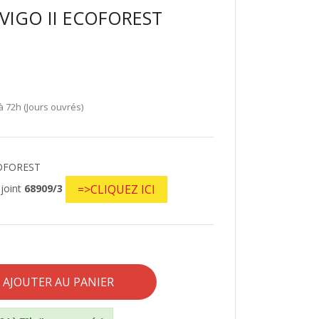
VIGO II ECOFOREST
à 72h (Jours ouvrés)
ECOFOREST
 joint
68909/3
=>CLIQUEZ ICI
AJOUTER AU PANIER