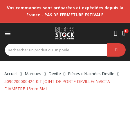
Vos commandes sont préparées et expédiées depuis la
France - PAS DE FERMETURE ESTIVALE
0

Accueil
Marques
Deville
Pièces détachées Deville
5090200000424 KIT JOINT DE PORTE DEVILLE/INVICTA
DIAMETRE 13mm 3ML