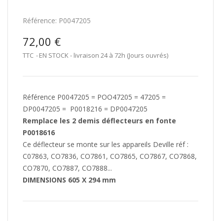
Référence:
P0047205
72,00 €
TTC
EN STOCK - livraison 24 à 72h (Jours ouvrés)
Référence P0047205 = POO47205 = 47205 =
DP0047205 = P0018216 = DP0047205
Remplace les 2 demis déflecteurs en fonte
P0018616
Ce déflecteur se monte sur les appareils Deville réf :
C07863, CO7836, CO7861, CO7865, CO7867, CO7868,
CO7870, CO7887, CO7888...
DIMENSIONS 605 X 294 mm