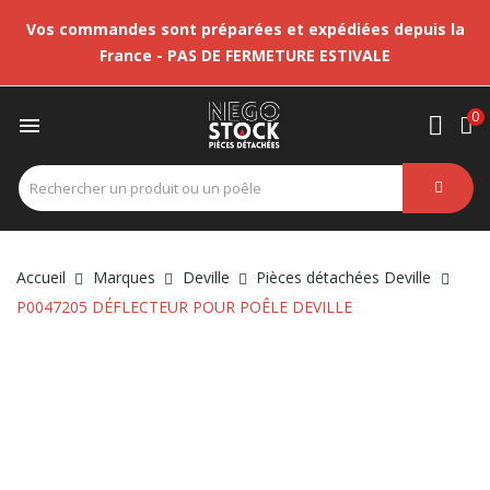
Vos commandes sont préparées et expédiées depuis la
France - PAS DE FERMETURE ESTIVALE
0

Accueil
Marques
Deville
Pièces détachées Deville
P0047205 DÉFLECTEUR POUR POÊLE DEVILLE