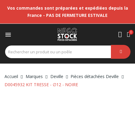
Vos commandes sont préparées et expédiées depuis la
France - PAS DE FERMETURE ESTIVALE
0

Accueil
Marques
Deville
Pièces détachées Deville
D0045932 KIT TRESSE - ∅12 - NOIRE