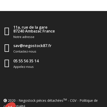
11a, rue de la gare
87240 Ambazac France
Notre adresse
sav@negostock87.fr
Contactez-nous
05 55 56 35 14
Appelez-nous
TM
2020 - Negostock pièces détachées
-
CGV
-
Politique de
confidentialité