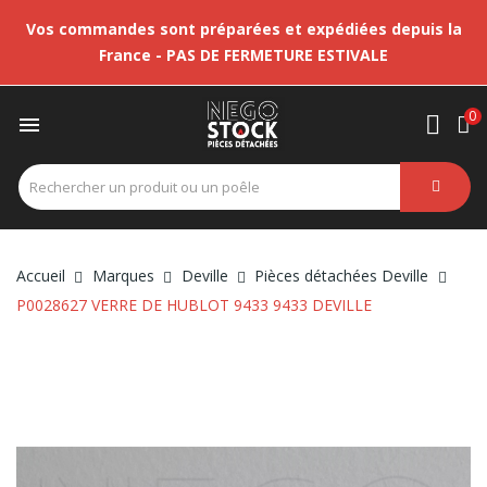
Vos commandes sont préparées et expédiées depuis la
France - PAS DE FERMETURE ESTIVALE
0

Accueil
Marques
Deville
Pièces détachées Deville
P0028627 VERRE DE HUBLOT 9433 9433 DEVILLE