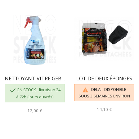
NETTOYANT VITRE GEB 821506 3283988215063
LOT DE DEUX ÉPONGES

DELAI : DISPONIBLE

EN STOCK - livraison 24
SOUS 3 SEMAINES ENVIRON
à 72h (Jours ouvrés)
14,10 €
12,00 €