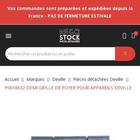
Vos commandes sont préparées et expédiées depuis la
France - PAS DE FERMETURE ESTIVALE
0

Accueil
Marques
Deville
Pièces détachées Deville
P0018632 DEMI GRILLE DE FOYER POUR APPAREILS DEVILLE