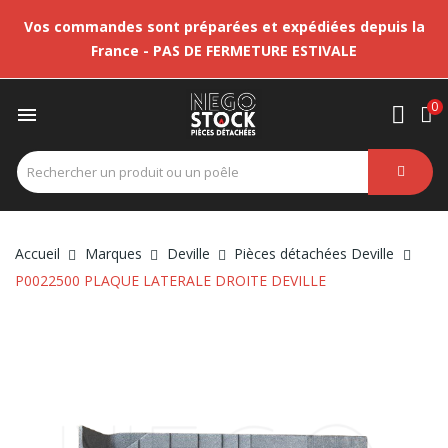
Vos commandes sont préparées et expédiées depuis la
France - PAS DE FERMETURE ESTIVALE
0

Accueil
Marques
Deville
Pièces détachées Deville
P0022500 PLAQUE LATERALE DROITE DEVILLE