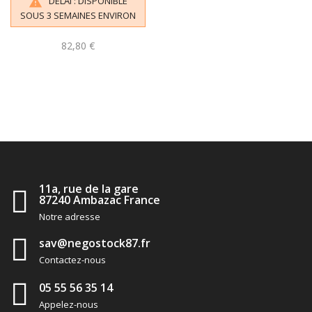
DELAI : DISPONIBLE

SOUS 3 SEMAINES ENVIRON
82,80 €
11a, rue de la gare
87240 Ambazac France
Notre adresse
sav@negostock87.fr
Contactez-nous
05 55 56 35 14
Appelez-nous