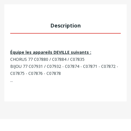
Description
Équipe les appareils DEVILLE suivants :
CHORUS 77 C07880 / C07884 / C07835
BIJOU 77 C07931 / C07932 - C07874 - C07871 - C07872 -
C07875 - C07876 - C07878
...