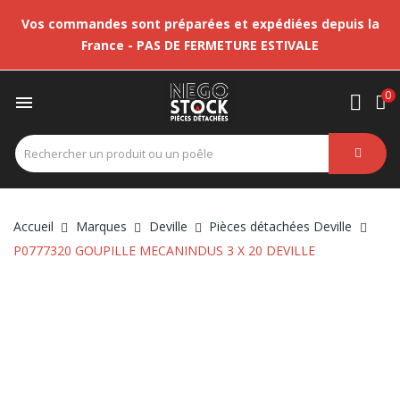
Vos commandes sont préparées et expédiées depuis la
France - PAS DE FERMETURE ESTIVALE
0

Accueil
Marques
Deville
Pièces détachées Deville
P0777320 GOUPILLE MECANINDUS 3 X 20 DEVILLE