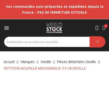
Vos commandes sont préparées et expédiées depuis la
France - PAS DE FERMETURE ESTIVALE
0

Accueil
Marques
Deville
Pièces détachées Deville
P0777318 GOUPILLE MECANINDUS 3 X 18 DEVILLE