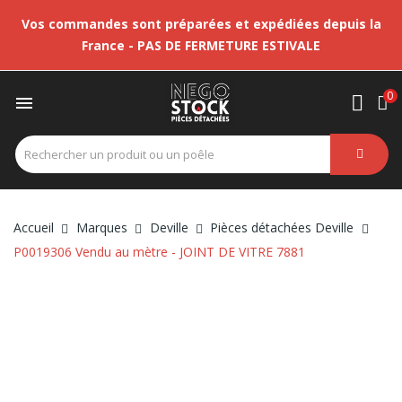
Vos commandes sont préparées et expédiées depuis la
France - PAS DE FERMETURE ESTIVALE
0

Accueil
Marques
Deville
Pièces détachées Deville
P0019306 Vendu au mètre - JOINT DE VITRE 7881