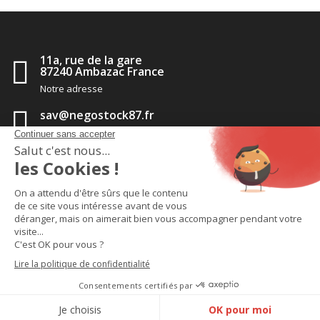
11a, rue de la gare
87240 Ambazac France
Notre adresse
sav@negostock87.fr
Contactez-nous
05 55 56 35 14
Appelez-nous
TM
2020 - Negostock pièces détachées
-
CGV
-
Politique de
confidentialité