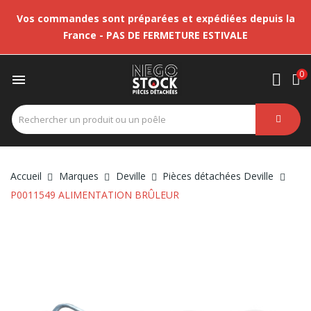
Vos commandes sont préparées et expédiées depuis la
France - PAS DE FERMETURE ESTIVALE
0

Accueil
Marques
Deville
Pièces détachées Deville
P0011549 ALIMENTATION BRÛLEUR