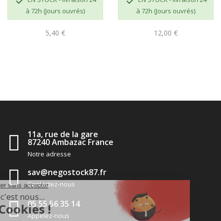


à 72h (Jours ouvrés)
à 72h (Jours ouvrés)
5,40 €
12,00 €
11a, rue de la gare
87240 Ambazac France
Notre adresse
sav@negostock87.fr
Contactez-nous
05 55 56 35 14
Appelez-nous