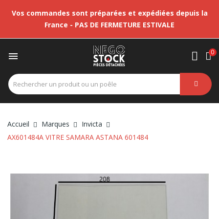
Vos commandes sont préparées et expédiées depuis la
France - PAS DE FERMETURE ESTIVALE
0

Accueil
Marques
Invicta
AX601484A VITRE SAMARA ASTANA 601484