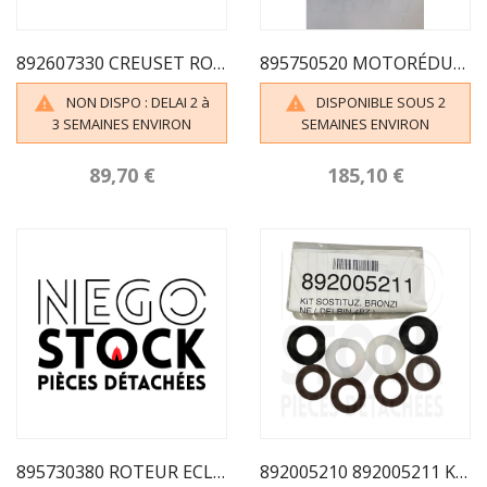
892607330 CREUSET ROND PALAZZETTI
895750520 MOTORÉDUCTEUR 1RPM PALAZZETTI
NON DISPO : DELAI 2 à
DISPONIBLE SOUS 2


3 SEMAINES ENVIRON
SEMAINES ENVIRON
89,70 €
185,10 €
895730380 ROTEUR ECLUSE
892005210 892005211 KIT BAGUES COMPLET PALAZZETTI