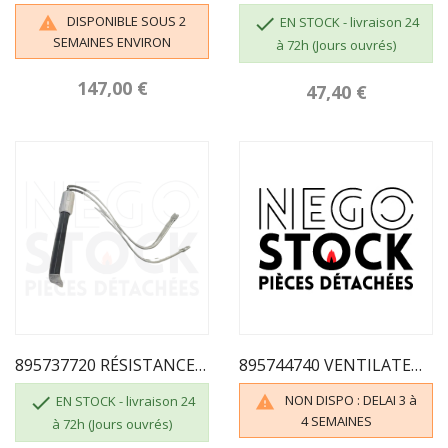
DISPONIBLE SOUS 2


EN STOCK - livraison 24
SEMAINES ENVIRON
à 72h (Jours ouvrés)
147,00 €
47,40 €
895737720 RÉSISTANCE THIVA CÉRAMIQUE
895744740 VENTILATEUR TANGENTIEL

NON DISPO : DELAI 3 à

EN STOCK - livraison 24
4 SEMAINES
à 72h (Jours ouvrés)