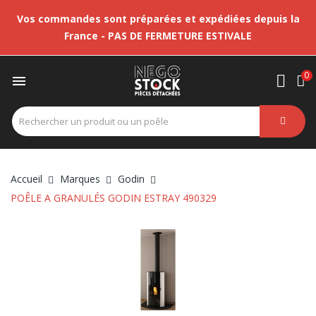
Vos commandes sont préparées et expédiées depuis la
France - PAS DE FERMETURE ESTIVALE
0

Accueil
Marques
Godin
POÊLE A GRANULÉS GODIN ESTRAY 490329