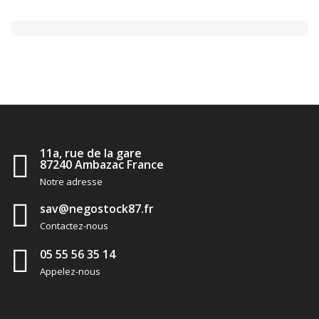
11a, rue de la gare
87240 Ambazac France
Notre adresse
sav@negostock87.fr
Contactez-nous
05 55 56 35 14
Appelez-nous