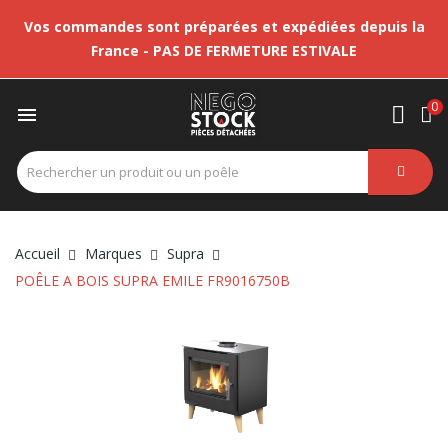
Vos commandes sont préparées et expédiées depuis la
France - PAS DE FERMETURE ESTIVALE
0

Accueil
Marques
Supra
POÊLE A BOIS SUPRA EMILE FR9016750B