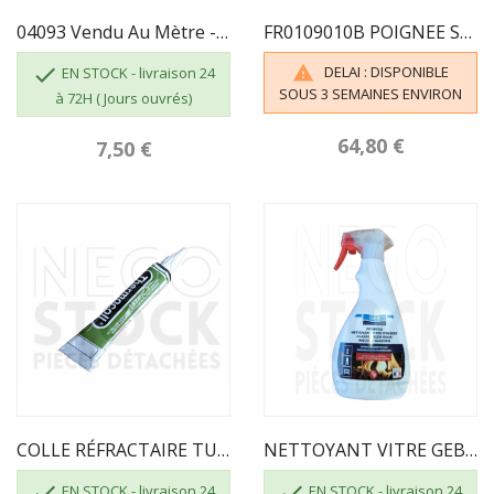
04093 Vendu Au Mètre - JOINT PLAT AUTOCOLLANT...
FR0109010B POIGNEE SUPRA

DELAI : DISPONIBLE

EN STOCK - livraison 24
SOUS 3 SEMAINES ENVIRON
à 72H ( Jours ouvrés)
64,80 €
7,50 €
COLLE RÉFRACTAIRE TUBE DE 17 ML
NETTOYANT VITRE GEB 821506 3283988215063


EN STOCK - livraison 24
EN STOCK - livraison 24