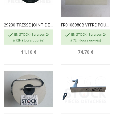
29230 TRESSE JOINT DE 12 MM LONG 2 MÈTRES 40
FR0108980B VITRE POUR POELE SUPRA GABY


EN STOCK - livraison 24
EN STOCK - livraison 24
à 72H ( Jours ouvrés)
à 72h (Jours ouvrés)
11,10 €
74,70 €