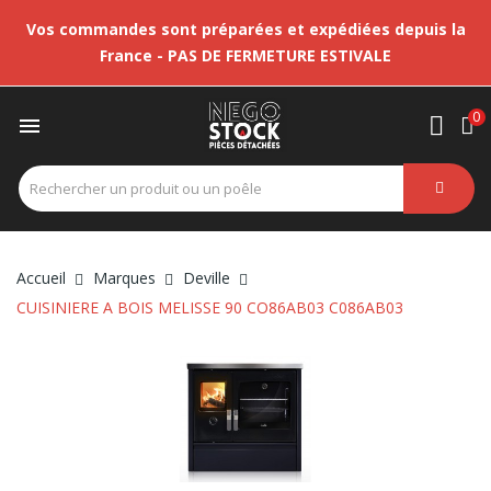
Vos commandes sont préparées et expédiées depuis la
France - PAS DE FERMETURE ESTIVALE
0

Accueil
Marques
Deville
CUISINIERE A BOIS MELISSE 90 CO86AB03 C086AB03