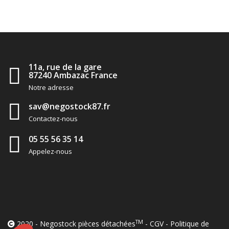
11a, rue de la gare
87240 Ambazac France
Notre adresse
sav@negostock87.fr
Contactez-nous
05 55 56 35 14
Appelez-nous
TM
2020 - Negostock pièces détachées
-
CGV
-
Politique de