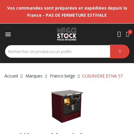
Vos commandes sont préparées et expédiées depuis la
France - PAS DE FERMETURE ESTIVALE
0

Accueil
Marques
Franco belge
CUISINIERE ETNA 5T