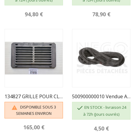
à 72H ( Jours ouvrés)
à 72H ( Jours ouvrés)
94,80 €
78,90 €
134827 GRILLE POUR CLASSICA 7 T MERVILLE
500900000010 Vendue Au Mètre - TRESSE DIAMÈTRE...
DISPONIBLE SOUS 3


EN STOCK - livraison 24
SEMAINES ENVIRON
à 72h (Jours ouvrés)
165,00 €
4,50 €