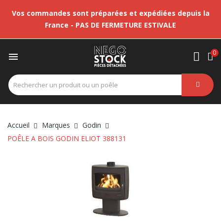
Vos commandes sont préparées et expédiées depuis la
France - PAS DE FERMETURE ESTIVALE
0

Accueil
Marques
Godin
POÊLE A BOIS GODIN ELIOT 388131