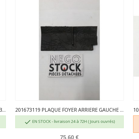
201683119 PLAQUE ARRIERE DROIT GODIN 3119
201673119 PLAQUE FOYER ARRIERE GAUCHE GODIN 3119

EN STOCK - livraison 24 à 72H ( Jours ouvrés)
75,60 €