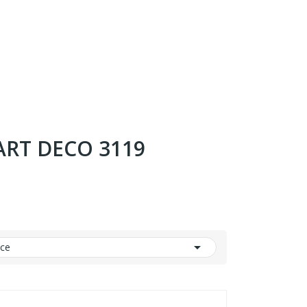
 ART DECO 3119

nce