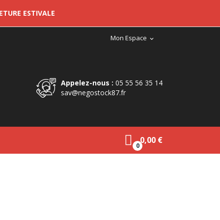
METURE ESTIVALE
Mon Espace
expand_more
Appelez-nous :
05 55 56 35 14
sav@negostock87.fr
0,00 €
0