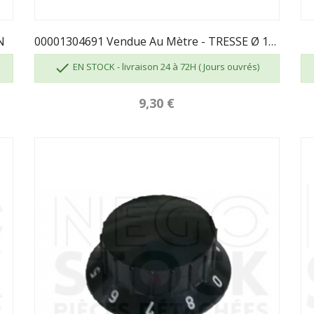
N
00001304691 Vendue Au Mètre - TRESSE Ø 10.5 Mm

EN STOCK - livraison 24 à 72H ( Jours ouvrés)
9,30 €