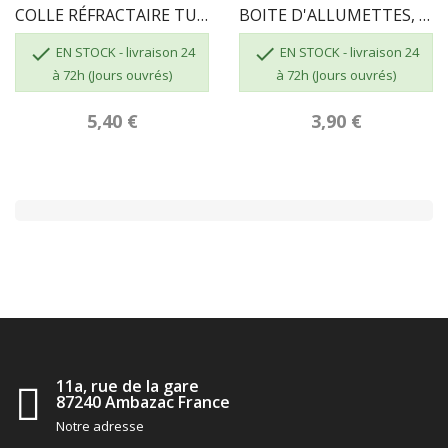
COLLE RÉFRACTAIRE TUBE DE 17 ML
BOITE D'ALLUMETTES, 55 Pcs, Longueur 195mm


EN STOCK - livraison 24
EN STOCK - livraison 24
à 72h (Jours ouvrés)
à 72h (Jours ouvrés)
5,40 €
3,90 €
11a, rue de la gare
87240 Ambazac France
Notre adresse