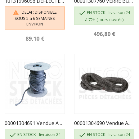
10131996056 DÉFLECTEUR 996056
00001307760 VERRE BOMBÉ RÉFRACTAIRE 388114
DELAI : DISPONIBLE


EN STOCK - livraison 24
SOUS 5 à 6 SEMAINES
à 72H ( Jours ouvrés)
ENVIRON
496,80 €
89,10 €
00001304691 Vendue Au Mètre - TRESSE Ø 10.5 Mm
00001304690 Vendue Au Mètre - TRESSE DIAM 7


EN STOCK - livraison 24
EN STOCK - livraison 24