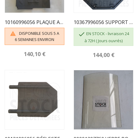
10160996056 PLAQUE ARRIÈRE FOYER 996056
10367996056 SUPPORT FOYER 996056
DISPONIBLE SOUS 5 A


EN STOCK - livraison 24
6 SEMAINES ENVIRON
à 72H ( Jours ouvrés)
140,10 €
144,00 €