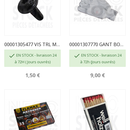
00001305477 VIS TRL M5X16 POZIE ZN NOIR
00001307770 GANT BOUCLETTE 4700 TAILLE 10


EN STOCK - livraison 24
EN STOCK - livraison 24
à 72H ( Jours ouvrés)
à 72h (Jours ouvrés)
1,50 €
9,00 €