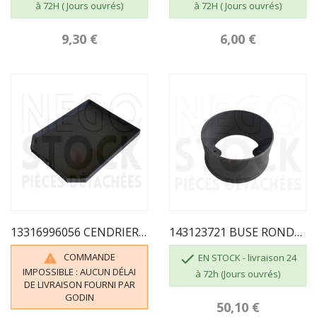
à 72H ( Jours ouvrés)
à 72H ( Jours ouvrés)
9,30 €
6,00 €
13316996056 CENDRIER 996056
143123721 BUSE RONDE 125 3721
COMMANDE


EN STOCK - livraison 24
IMPOSSIBLE : AUCUN DÉLAI
à 72h (Jours ouvrés)
DE LIVRAISON FOURNI PAR
GODIN
50,10 €