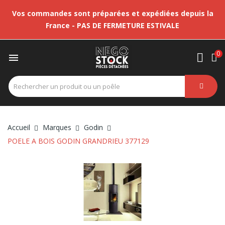
Vos commandes sont préparées et expédiées depuis la
France - PAS DE FERMETURE ESTIVALE
0

Accueil
Marques
Godin
POELE A BOIS GODIN GRANDRIEU 377129