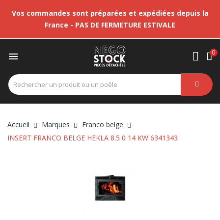
Vos commandes sont préparées et expédiées depuis la
France - PAS DE FERMETURE ESTIVALE
0

Accueil
Marques
Franco belge
INSERT FRANCO BELGE HEKLA 8.5 0 14 KW 6341343