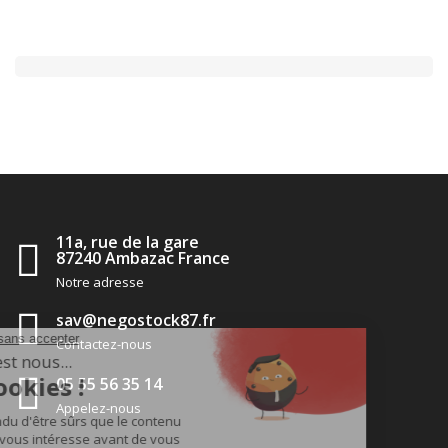
11a, rue de la gare
87240 Ambazac France
Notre adresse
sav@negostock87.fr
Contactez-nous
05 55 56 35 14
Appelez-nous