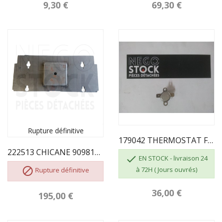
9,30 €
69,30 €
Rupture définitive
179042 THERMOSTAT FRANCO BELGE 6341037 Y
222513 CHICANE 909816 FRANCO BELGE

EN STOCK - livraison 24

à 72H ( Jours ouvrés)
Rupture définitive
36,00 €
195,00 €