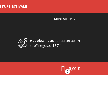
METURE ESTIVALE
Mon Espace
expand_more
Appelez-nous :
05 55 56 35 14
sav@negostock87.fr
0,00 €
0