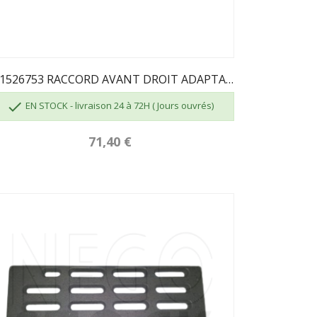
101526753 RACCORD AVANT DROIT ADAPTABLE POUR...

EN STOCK - livraison 24 à 72H ( Jours ouvrés)
71,40 €