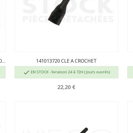
00001304369 BRIQUE PARABOLE FOYER GODIN
141013720 CLE A CROCHET

EN STOCK - livraison 24 à 72H ( Jours ouvrés)
22,20 €