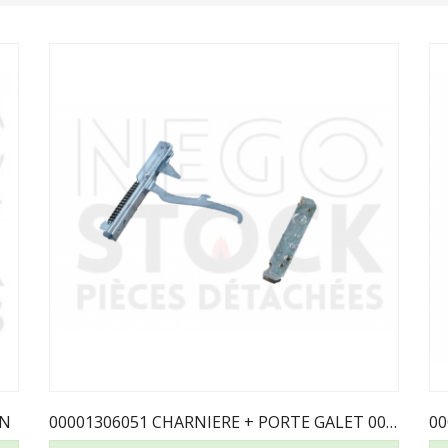
IN
00001306051 CHARNIERE + PORTE GALET 00001306052...