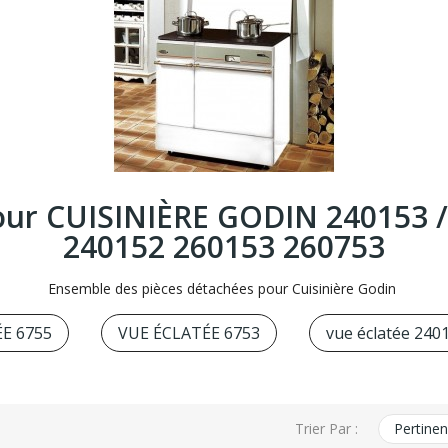
ur CUISINIÈRE GODIN 240153 / 
240152 260153 260753
Ensemble des pièces détachées pour Cuisinière Godin
E 6755
VUE ÉCLATÉE 6753
vue éclatée 240
Trier Par :
Pertine