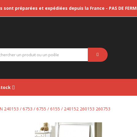
sont préparées et expédiées depuis la France - PAS DE FER
tock
 240153 / 6753 / 6755 / 6155 / 240152 260153 260753