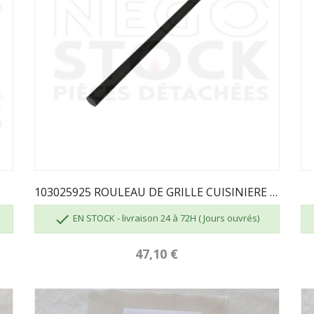
3
103025925 ROULEAU DE GRILLE CUISINIERE GODIN

EN STOCK - livraison 24 à 72H ( Jours ouvrés)
47,10 €