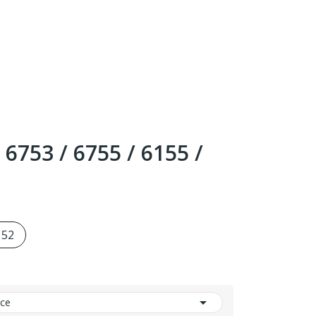
6753 / 6755 / 6155 /
152

nce