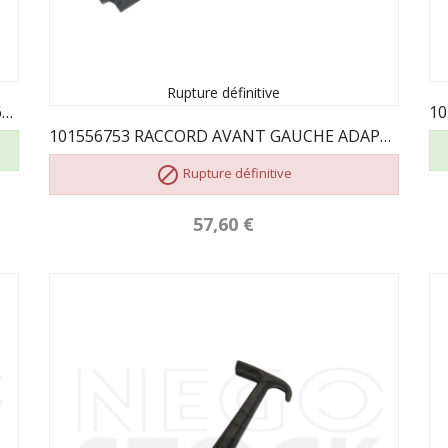
Rupture définitive
101686753 PLAQUE FOYER ARRIERE DROIT 6753
101556753 RACCORD AVANT GAUCHE ADAPTABLE POUR...

Rupture définitive
57,60 €