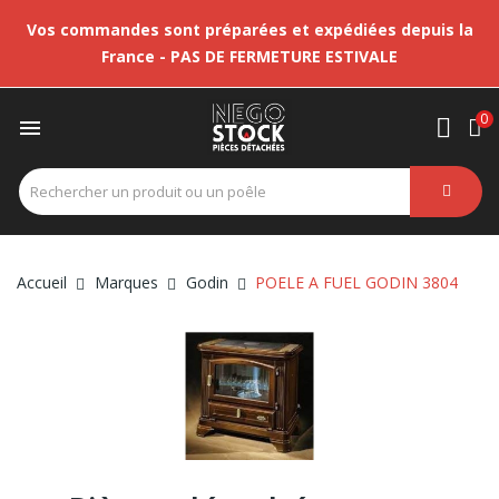
Vos commandes sont préparées et expédiées depuis la
France - PAS DE FERMETURE ESTIVALE
0

Accueil
Marques
Godin
POELE A FUEL GODIN 3804