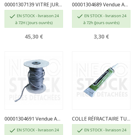
00001307139 VITRE JURASSIEN 3102 (PETIT JURASSIEN)
00001304689 Vendue Au Mètre - TRESSE VERRE...


EN STOCK - livraison 24
EN STOCK - livraison 24
à 72H ( Jours ouvrés)
à 72h (Jours ouvrés)
45,30 €
3,30 €
00001304691 Vendue Au Mètre - TRESSE Ø 10.5 Mm
COLLE RÉFRACTAIRE TUBE DE 17 ML


EN STOCK - livraison 24
EN STOCK - livraison 24