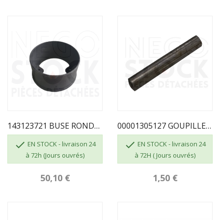
143123721 BUSE RONDE 125 3721
00001305127 GOUPILLE CANNELÉE 6 X 40


EN STOCK - livraison 24
EN STOCK - livraison 24
à 72h (Jours ouvrés)
à 72H ( Jours ouvrés)
50,10 €
1,50 €