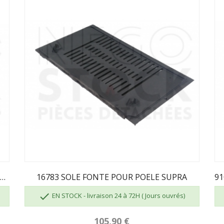
37288PO PLAQUE D'ATRE SUPRA 16784PB 27299...
16783 SOLE FONTE POUR POELE SUPRA

EN STOCK - livraison 24 à 72H ( Jours ouvrés)
105,90 €