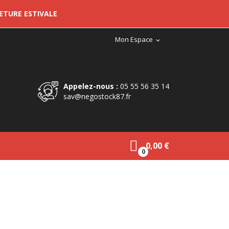
METURE ESTIVALE
Mon Espace
expand_more
Appelez-nous :
05 55 56 35 14
sav@negostock87.fr
0,00 €
0