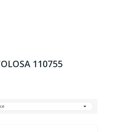
 TOLOSA 110755

nce