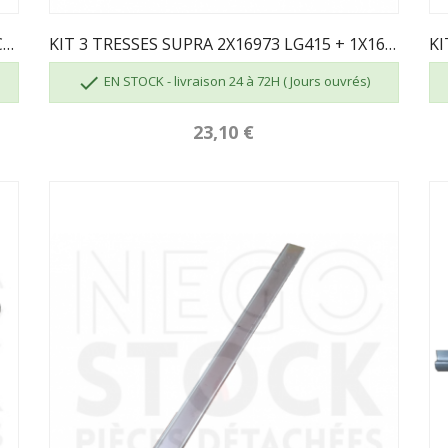
04093 Vendu Au Mètre - JOINT PLAT AUTOCOLLANT...
KIT 3 TRESSES SUPRA 2X16973 LG415 + 1X16974 LG500

EN STOCK - livraison 24 à 72H ( Jours ouvrés)
23,10 €