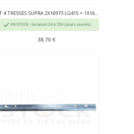
KIT 4 TRESSES SUPRA 2X16973 LG415 + 1X16974...

EN STOCK - livraison 24 à 72H ( Jours ouvrés)
38,70 €