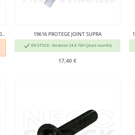
09951PB CENDRIER ALSACE Remplacé Par 40155...
19616 PROTEGE JOINT SUPRA
1

EN STOCK - livraison 24 à 72H ( Jours ouvrés)
17,40 €