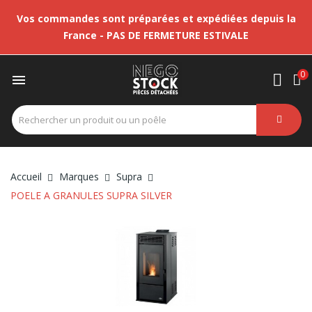
Vos commandes sont préparées et expédiées depuis la
France - PAS DE FERMETURE ESTIVALE
0

Accueil
Marques
Supra
POELE A GRANULES SUPRA SILVER