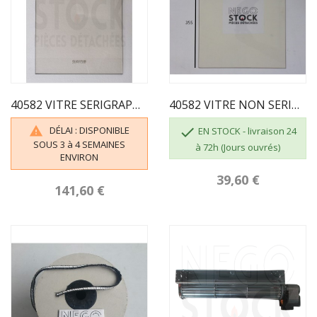
40582 VITRE SERIGRAPHIEE SILVER 260X355X4
40582 VITRE NON SERIGRAPHIÉE POUR SUPRA SILVER
DÉLAI : DISPONIBLE


EN STOCK - livraison 24
SOUS 3 à 4 SEMAINES
à 72h (Jours ouvrés)
ENVIRON
39,60 €
141,60 €