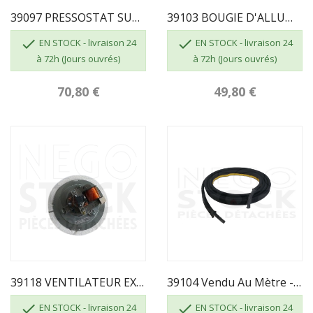
39097 PRESSOSTAT SUPRA FR0039170B
39103 BOUGIE D'ALLUMAGE SILVER FR0020970B


EN STOCK - livraison 24
EN STOCK - livraison 24
à 72h (Jours ouvrés)
à 72h (Jours ouvrés)
70,80 €
49,80 €
39118 VENTILATEUR EXTRACTEUR SILVER
39104 Vendu Au Mètre - TRESSE DE PORTE SILVER


EN STOCK - livraison 24
EN STOCK - livraison 24